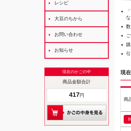
レシピ
「
な
大豆のちから
数
お問い合わせ
ご
購
お知らせ
引
現在のかごの中
現在
商品金額合計
417
円
商