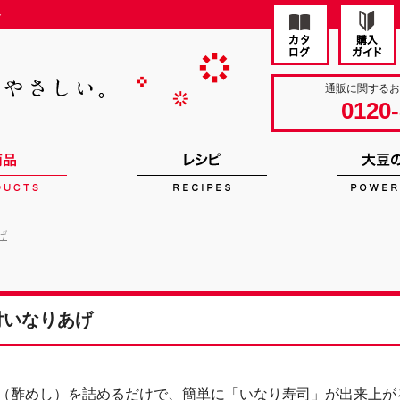
ト
通販に関する
0120-
げ
付いなりあげ
（酢めし）を詰めるだけで、簡単に「いなり寿司」が出来上が