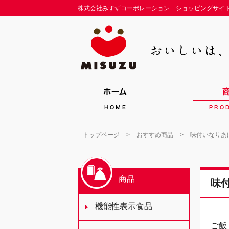
株式会社みすずコーポレーション ショッピングサイ
>
>
トップページ
おすすめ商品
味付いなりあ
商品
味
機能性表示食品
ご飯