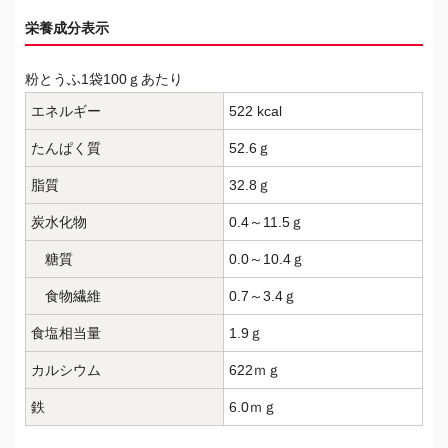
栄養成分表示
粉とうふ1袋100ｇあたり
エネルギー
522 kcal
たんぱく質
52.6ｇ
脂質
32.8ｇ
炭水化物
0.4～11.5ｇ
糖質
0.0～10.4ｇ
食物繊維
0.7～3.4ｇ
食塩相当量
1.9ｇ
カルシウム
622ｍｇ
鉄
6.0ｍｇ