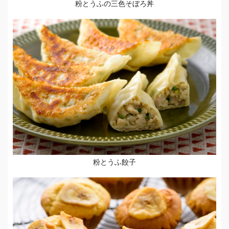
粉とうふの三色そぼろ丼
粉とうふ餃子