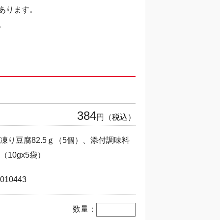
あります。
。
384
円（税込）
凍り豆腐82.5ｇ（5個）、添付調味料
（10gx5袋）
010443
数量：