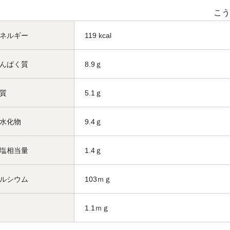
こう
ネルギー
119 kcal
んぱく質
8.9ｇ
質
5.1ｇ
水化物
9.4ｇ
塩相当量
1.4ｇ
ルシウム
103ｍｇ
1.1ｍｇ