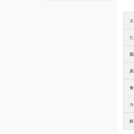
エ
た
脂
炭
食
カ
鉄