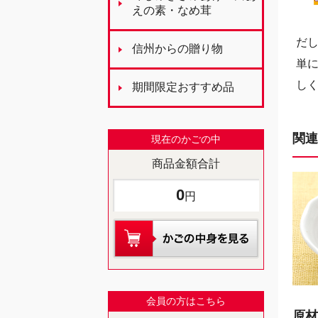
えの素・なめ茸
だ
信州からの贈り物
単
しく
期間限定おすすめ品
関連
現在のかごの中
商品金額合計
0
円
会員の方はこちら
原材