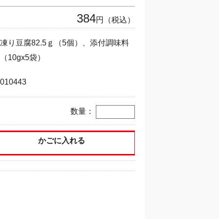
384
円（税込）
凍り豆腐82.5ｇ（5個）、添付調味料
（10gx5袋）
010443
数量：
かごに入れる