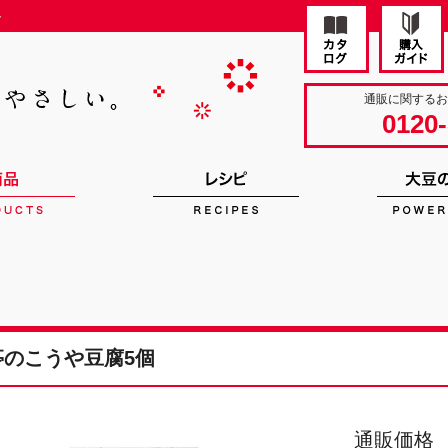
ト
通販に関する
0120-
亭のこうや豆腐5個
通販価格